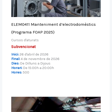
ELEM0411 Manteniment d’electrodomèstics
(Programa FOAP 2025)
Cursos d'aturats
Subvencionat
Inici:
26 d'abril de 2026
Final:
4 de novembre de 2026
Dies:
De Dilluns a Dijous
Horari:
De 15:00h a 20:00h
Hores:
500