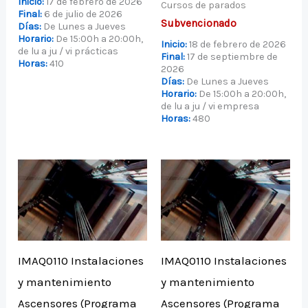
Inicio:
17 de febrero de 2026
Cursos de parados
Final:
6 de julio de 2026
Subvencionado
Días:
De Lunes a Jueves
Horario:
De 15:00h a 20:00h,
Inicio:
18 de febrero de 2026
de lu a ju / vi prácticas
Final:
17 de septiembre de
Horas:
410
2026
Días:
De Lunes a Jueves
Horario:
De 15:00h a 20:00h,
de lu a ju / vi empresa
Horas:
480
IMAQ0110 Instalaciones
IMAQ0110 Instalaciones
y mantenimiento
y mantenimiento
Ascensores (Programa
Ascensores (Programa